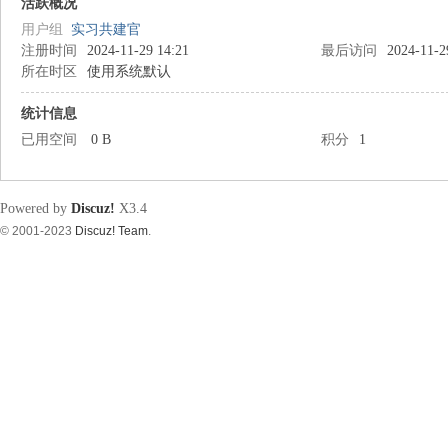
筑
活跃概况
用户组
实习共建官
注册时间
2024-11-29 14:21
最后访问
2024-11-2
所在时区
使用系统默认
统计信息
已用空间
0 B
积分
1
资
Powered by
Discuz!
X3.4
© 2001-2023
Discuz! Team
.
源