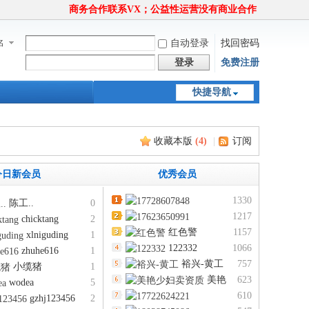
商务合作联系VX；公益性运营没有商业合作
名
自动登录
找回密码
登录
免费注册
快捷导航
收藏本版
(
4
)
|
订阅
今日新会员
优秀会员
1330
陈工..
0
17728607848
1217
chicktang
2
17623650991
红色警
1157
xlniguding
1
122332
1066
zhuhe616
1
裕兴-黄工
757
小缆猪
1
美艳
623
wodea
5
少妇卖资质
610
gzhj123456
2