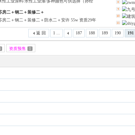
水性工业涂料/水性工业漆/多种颜色可供选择（孙经
苏房二＋钢二＋装修二＋
房二＋钢二＋装修二＋防水二＋安许 55w 资质29年
询刘德
返 回
1 ...
187
188
189
190
191
8
资质预售
1