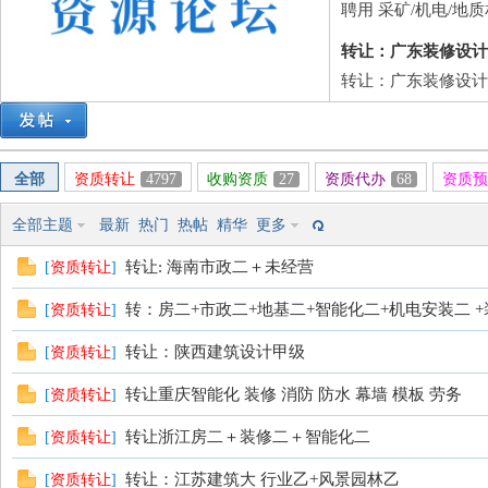
筑
聘用 采矿/机电/地
转让：广东装修设计
转让：广东装修设计
全部
资质转让
4797
收购资质
27
资质代办
68
资质预
资
全部主题
最新
热门
热帖
精华
更多
转让: 海南市政二＋未经营
[
资质转让
]
转：房二+市政二+地基二+智能化二+机电安装二 +装
[
资质转让
]
转让：陕西建筑设计甲级
[
资质转让
]
转让重庆智能化 装修 消防 防水 幕墙 模板 劳务
[
资质转让
]
转让浙江房二＋装修二＋智能化二
[
资质转让
]
源
转让：江苏建筑大 行业乙+风景园林乙
[
资质转让
]