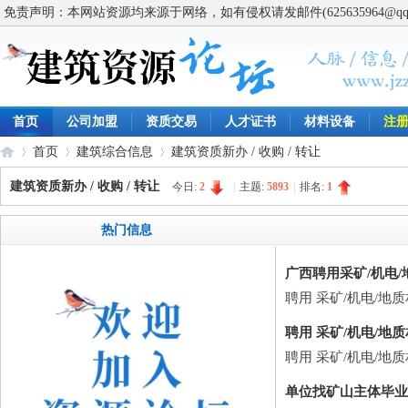
免责声明：本网站资源均来源于网络，如有侵权请发邮件(625635964@q
首页
公司加盟
资质交易
人才证书
材料设备
注
首页
建筑综合信息
建筑资质新办 / 收购 / 转让
建筑资质新办 / 收购 / 转让
今日:
2
|
主题:
5893
|
排名:
1
建
»
›
›
热门信息
广西聘用采矿/机电
聘用 采矿/机电/地
聘用 采矿/机电/地
聘用 采矿/机电/地
单位找矿山主体毕业