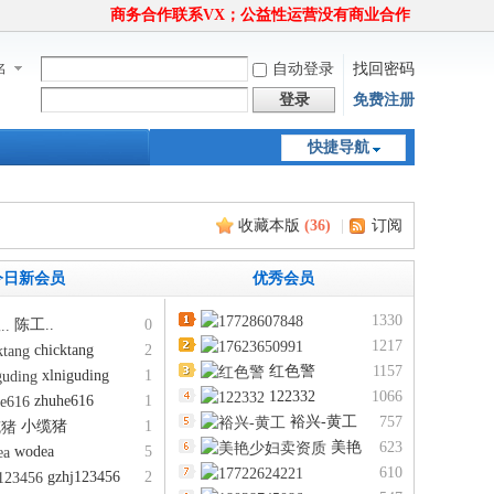
商务合作联系VX；公益性运营没有商业合作
名
自动登录
找回密码
登录
免费注册
快捷导航
收藏本版
(
36
)
|
订阅
今日新会员
优秀会员
1330
陈工..
0
17728607848
1217
chicktang
2
17623650991
红色警
1157
xlniguding
1
122332
1066
zhuhe616
1
裕兴-黄工
757
小缆猪
1
美艳
623
wodea
5
少妇卖资质
610
gzhj123456
2