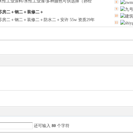
水性工业涂料/水性工业漆/多种颜色可供选择（孙经
苏房二＋钢二＋装修二＋
房二＋钢二＋装修二＋防水二＋安许 55w 资质29年
询刘德
还可输入
80
个字符