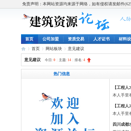
免责声明：本网站资源均来源于网络，如有侵权请发邮件(62563
首页
公司加盟
资质交易
人才证书
材料设
首页
网站板块
意见建议
意见建议
今日:
0
|
主题:
14
|
排名:
4
建
»
›
›
热门信息
【工程人
本人手里有
【工程人
本人手里有
四川成都