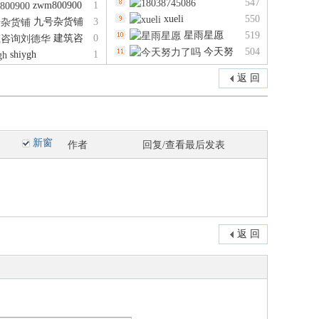
17722624221
547
zwm800900
1
18038745086
xueli
550
九号杂货铺
3
星雨星愿
519
建筑咨
0
今天努
504
华
shiygh
1
力了吗
返 回
新窗
作者
回复/查看
最后发表
返 回