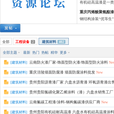
筑
有机硅高温漆是一类
重庆丙烯酸聚氨酯漆
钢结构涂装“优等生
全部
工程设备
2
建筑材料
402
资
全部主题
最新
热门
热帖
精华
更多
云南防火漆厂家-饰面型防火漆/饰面型防火涂料
[
建筑材料
]
Ne
重庆涪陵墙面防腐漆 墙面防腐涂料批发
[
建筑材料
]
New
贵州贵阳沥青漆厂家 六盘水沥青漆 环氧沥青漆出
[
建筑材料
]
贵州贵阳氯磺化聚乙烯涂料（漆）六盘水销售工厂
[
建筑材料
]
云南氟碳工程漆/涂料-钢构氟碳漆供应厂商
[
建筑材料
]
New
源
贵州贵阳有机硅耐高温漆 六盘水有机硅高温漆涂料
[
建筑材料
]