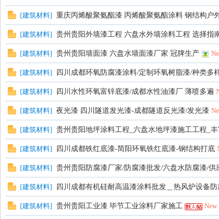
重庆丙烯酸聚氨酯漆 丙烯酸聚氨酯涂料 钢结构户
[
建筑材料
]
贵州贵阳外墙漆工程 六盘水外墙涂料工程 选择指
[
建筑材料
]
贵州贵阳墙面漆 六盘水墙面漆厂家 冠牌生产
[
建筑材料
]
N
四川成都环氧防腐漆涂料/定制环氧树脂漆/种类多
[
建筑材料
]
论
四川水性环氧富锌底漆/成都水性油漆厂 薄喷多遍
[
建筑材料
]
夜光漆 四川隧道发光漆-成都隧道反光漆/发光漆
[
建筑材料
]
N
贵州贵阳地坪涂料工程_六盘水地坪漆施工工程_丰
[
建筑材料
]
四川成都铁红底漆-简阳环氧铁红底漆-钢结构打底
[
建筑材料
]
贵州贵阳防腐漆厂家/防腐漆批发/六盘水防腐漆/供
[
建筑材料
]
坛
四川成都有机硅耐高温漆涂料批发＿热风炉设备防
[
建筑材料
]
贵州贵阳工业漆 毕节工业涂料厂家施工
[
建筑材料
]
New