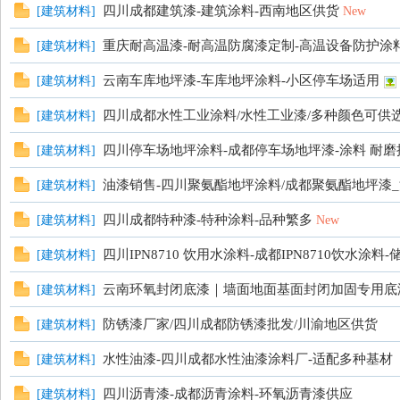
四川成都建筑漆-建筑涂料-西南地区供货
[
建筑材料
]
New
重庆耐高温漆-耐高温防腐漆定制-高温设备防护涂
[
建筑材料
]
云南车库地坪漆-车库地坪涂料-小区停车场适用
[
建筑材料
]
四川成都水性工业涂料/水性工业漆/多种颜色可供
[
建筑材料
]
四川停车场地坪涂料-成都停车场地坪漆-涂料 耐磨
[
建筑材料
]
油漆销售-四川聚氨酯地坪涂料/成都聚氨酯地坪漆_
[
建筑材料
]
四川成都特种漆-特种涂料-品种繁多
[
建筑材料
]
New
四川IPN8710 饮用水涂料-成都IPN8710饮水涂料
[
建筑材料
]
云南环氧封闭底漆｜墙面地面基面封闭加固专用底
[
建筑材料
]
防锈漆厂家/四川成都防锈漆批发/川渝地区供货
[
建筑材料
]
水性油漆-四川成都水性油漆涂料厂-适配多种基材
[
建筑材料
]
四川沥青漆-成都沥青涂料-环氧沥青漆供应
[
建筑材料
]