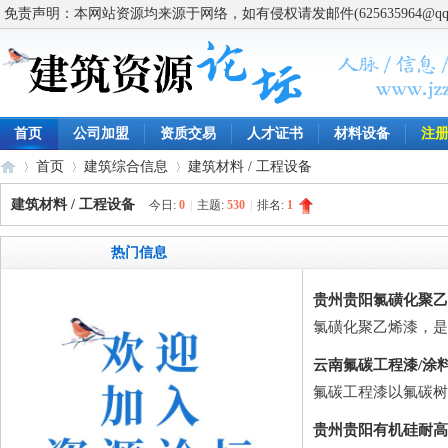
免责声明：本网站资源均来源于网络，如有侵权请发邮件(625635964@q
首页
公司加盟
资质交易
人才证书
材料设备
注
首页
建筑综合信息
建筑材料 / 工程设备
建筑材料 / 工程设备
今日:
0
|
主题:
530
|
排名:
1
建
»
›
›
热门信息
贵州贵阳氯磺化聚乙
氯磺化聚乙烯漆，是
云南氟碳工程漆/涂
氟碳工程漆以氟碳树
贵州贵阳有机硅耐高