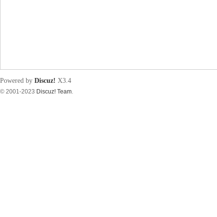
筑
Powered by
Discuz!
X3.4
© 2001-2023
Discuz! Team
.
资
源