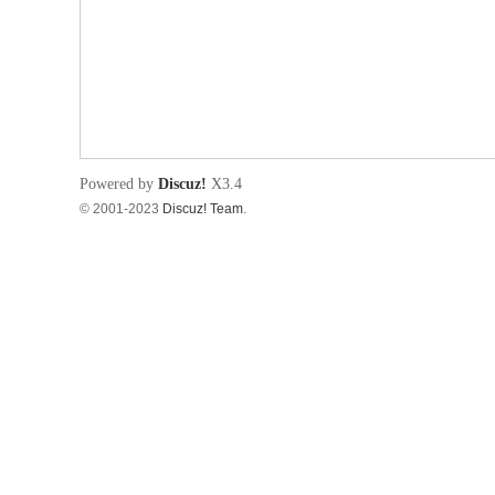
筑
Powered by
Discuz!
X3.4
© 2001-2023
Discuz! Team
.
资
源