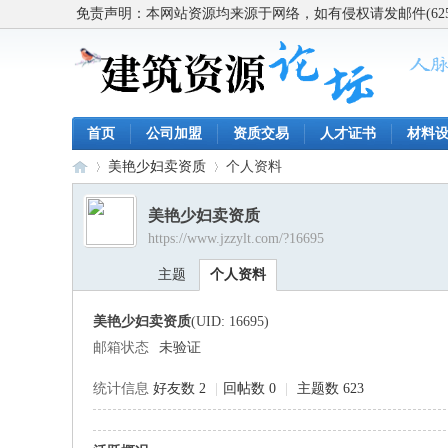
免责声明：本网站资源均来源于网络，如有侵权请发邮件(62563
首页
公司加盟
资质交易
人才证书
材料
美艳少妇卖资质
个人资料
美艳少妇卖资质
https://www.jzzylt.com/?16695
建
›
›
主题
个人资料
美艳少妇卖资质
(UID: 16695)
邮箱状态
未验证
统计信息
好友数 2
|
回帖数 0
|
主题数 623