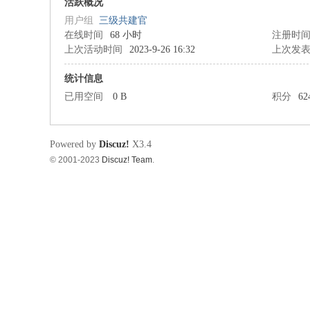
筑
活跃概况
用户组
三级共建官
在线时间
68 小时
注册时
上次活动时间
2023-9-26 16:32
上次发
统计信息
已用空间
0 B
积分
62
资
Powered by
Discuz!
X3.4
© 2001-2023
Discuz! Team
.
源