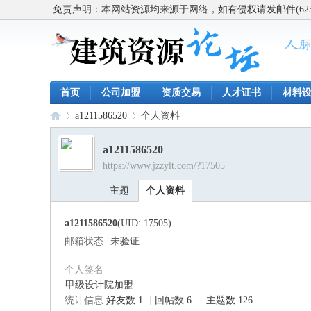
免责声明：本网站资源均来源于网络，如有侵权请发邮件(62563
首页
公司加盟
资质交易
人才证书
材料
a1211586520
个人资料
a1211586520
https://www.jzzylt.com/?17505
建
›
›
主题
个人资料
a1211586520
(UID: 17505)
邮箱状态
未验证
个人签名
甲级设计院加盟
统计信息
好友数 1
|
回帖数 6
|
主题数 126