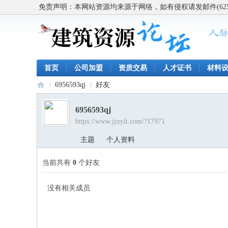
免责声明：本网站资源均来源于网络，如有侵权请发邮件(62563
首页
公司加盟
资质交易
人才证书
材料
6956593qj
好友
6956593qj
https://www.jzzylt.com/?17971
建
›
›
主题
个人资料
当前共有
0
个好友
没有相关成员