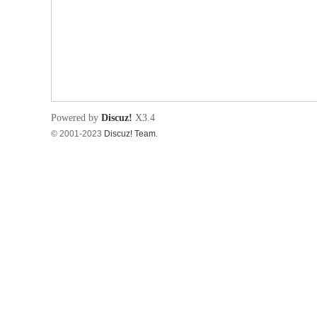
筑
Powered by
Discuz!
X3.4
© 2001-2023
Discuz! Team
.
资
源