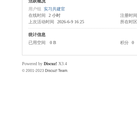
筑
活跃概况
用户组
实习共建官
在线时间
2 小时
注册时
上次活动时间
2026-6-9 16:25
所在时
统计信息
已用空间
0 B
积分
0
资
Powered by
Discuz!
X3.4
© 2001-2023
Discuz! Team
.
源