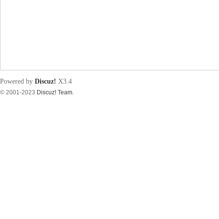
筑
Powered by
Discuz!
X3.4
© 2001-2023
Discuz! Team
.
资
源