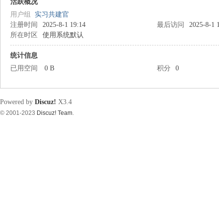
筑
活跃概况
用户组
实习共建官
注册时间
2025-8-1 19:14
最后访问
2025-8-1 
所在时区
使用系统默认
统计信息
已用空间
0 B
积分
0
资
Powered by
Discuz!
X3.4
© 2001-2023
Discuz! Team
.
源