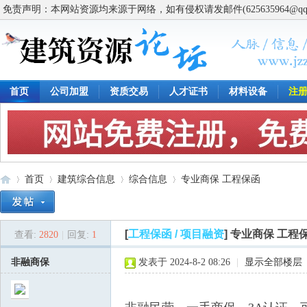
免责声明：本网站资源均来源于网络，如有侵权请发邮件(625635964@q
首页
公司加盟
资质交易
人才证书
材料设备
注
首页
建筑综合信息
综合信息
专业商保 工程保函
[
工程保函 / 项目融资
]
专业商保 工程
查看:
2820
|
回复:
1
建
»
›
›
›
非融商保
发表于 2024-8-2 08:26
|
显示全部楼层