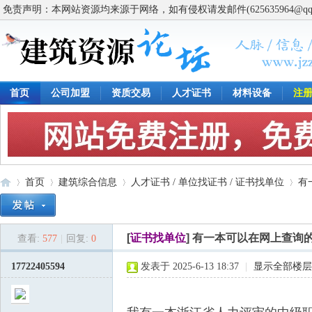
免责声明：本网站资源均来源于网络，如有侵权请发邮件(625635964@q
首页
公司加盟
资质交易
人才证书
材料设备
注
首页
建筑综合信息
人才证书 / 单位找证书 / 证书找单位
有
[
证书找单位
]
有一本可以在网上查询
查看:
577
|
回复:
0
建
»
›
›
›
17722405594
发表于 2025-6-13 18:37
|
显示全部楼层