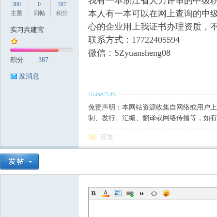
我有一本浙江省人力评审的中级
380
0
387
本人有一本可以在网上查询的中级
主题
回帖
积分
心的企业用上我证书办理资质，
实习共建官
联系方式：17722405594
筑
微信：SZyuansheng08
积分
387
发消息
免责声明：本网站资源收集自网络或用户上
制、发行、汇编、翻译或网络传播等，如有
回复
资