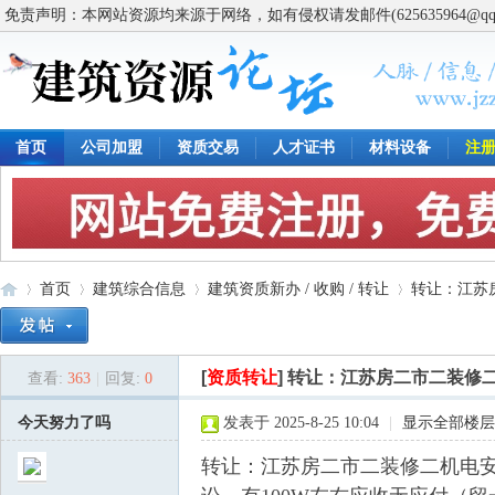
免责声明：本网站资源均来源于网络，如有侵权请发邮件(625635964@q
首页
公司加盟
资质交易
人才证书
材料设备
注
首页
建筑综合信息
建筑资质新办 / 收购 / 转让
转让：江苏
[
资质转让
]
转让：江苏房二市二装修
查看:
363
|
回复:
0
建
»
›
›
›
今天努力了吗
发表于 2025-8-25 10:04
|
显示全部楼层
转让：江苏房二市二装修二机电安