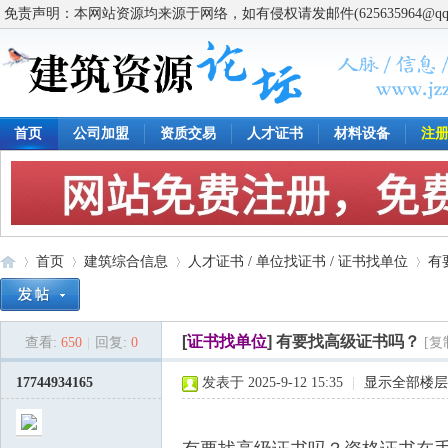
免责声明：本网站资源均来源于网络，如有侵权请发邮件(625635964@q
首页
公司加盟
资质交易
人才证书
材料设备
注
首页
建筑综合信息
人才证书 / 单位找证书 / 证书找单位
有
[
证书找单位
]
有要找高级证书吗？
查看:
650
|
回复:
0
[复
建
»
›
›
›
17744934165
发表于 2025-9-12 15:35
|
显示全部楼层