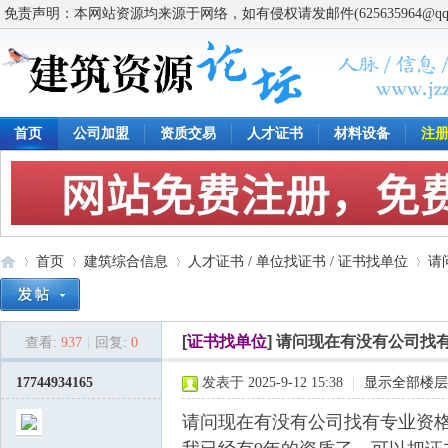
免责声明：本网站资源均来源于网络，如有侵权请发邮件(625635964@q
首页
公司加盟
资质交易
人才证书
材料设备
注
首页
建筑综合信息
人才证书 / 单位找证书 / 证书找单位
请
[
证书找单位
]
请问现在有没有公司找
查看:
937
|
回复:
0
建
»
›
›
›
17744934165
发表于 2025-9-12 15:38
|
显示全部楼层
请问现在有没有公司找有专业资