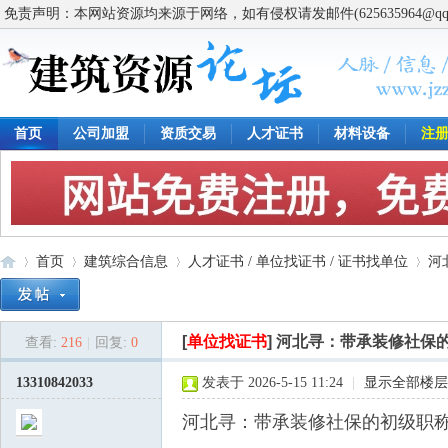
免责声明：本网站资源均来源于网络，如有侵权请发邮件(625635964@q
首页
公司加盟
资质交易
人才证书
材料设备
注
首页
建筑综合信息
人才证书 / 单位找证书 / 证书找单位
河
[
单位找证书
]
河北寻：带承装修社保
查看:
216
|
回复:
0
建
»
›
›
›
13310842033
发表于 2026-5-15 11:24
|
显示全部楼层
河北寻：带承装修社保的初级职