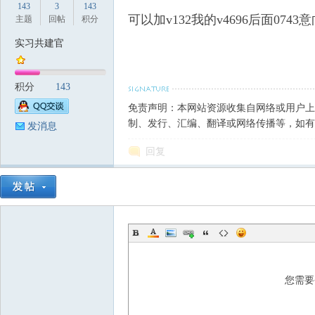
143
3
143
可以加v132我的v4696后面0743
主题
回帖
积分
实习共建官
筑
积分
143
免责声明：本网站资源收集自网络或用户上
制、发行、汇编、翻译或网络传播等，如有
发消息
回复
资
您需