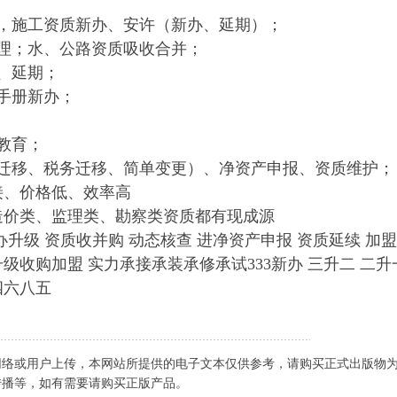
办，施工资质新办、安许（新办、延期）；
理；水、公路资质吸收合并；
、延期；
手册新办；
教育；
址迁移、税务迁移、简单变更）、净资产申报、资质维护；
接、价格低、效率高
造价类、监理类、勘察类资质都有现成源
办升级 资质收并购 动态核查 进净资产申报 资质延续 加
级收购加盟 实力承接承装承修承试333新办 三升二 二升
四六八五
网络或用户上传，本网站所提供的电子文本仅供参考，请购买正式出版物
传播等，如有需要请购买正版产品。