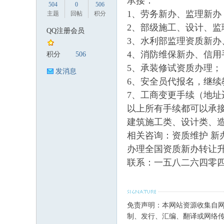
承接：
504
0
506
1、劳务新办、监理新
主题
回帖
积分
2、部级施工、设计、监
QQ注册会员
3、水利部监理资质新办
筑
4、消防维保新办、信用
积分
506
5、承装修试资质办理；
发消息
6、安全员代报名，继续
7、工商变更手续（地
以上所有手续都可以承
建筑施工类、设计类、
相关咨询：资质维护 新
办理全国资质新办转让升
资
联系：一五八二六四零
免责声明：本网站资源收集自
制、发行、汇编、翻译或网络