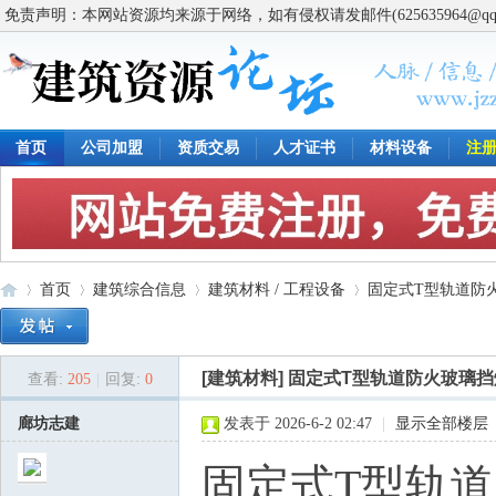
免责声明：本网站资源均来源于网络，如有侵权请发邮件(625635964@q
首页
公司加盟
资质交易
人才证书
材料设备
注
首页
建筑综合信息
建筑材料 / 工程设备
固定式T型轨道防
[建筑材料]
固定式T型轨道防火玻璃挡
查看:
205
|
回复:
0
建
»
›
›
›
廊坊志建
发表于 2026-6-2 02:47
|
显示全部楼层
固定式T型轨