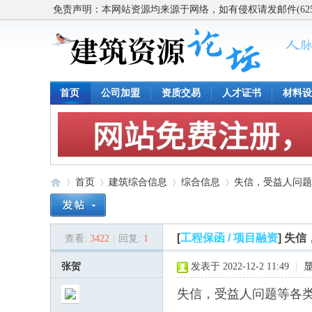
免责声明：本网站资源均来源于网络，如有侵权请发邮件(62563
首页
公司加盟
资质交易
人才证书
材料设
首页
建筑综合信息
综合信息
失信，受益人问题
[
工程保函 / 项目融资
]
失信
查看:
3422
|
回复:
1
建
»
›
›
›
张贺
发表于 2022-12-2 11:49
|
失信，受益人问题等各