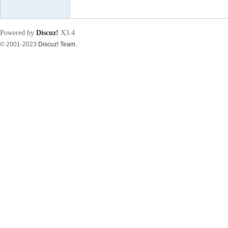
筑
Powered by
Discuz!
X3.4
© 2001-2023
Discuz! Team
.
资
源