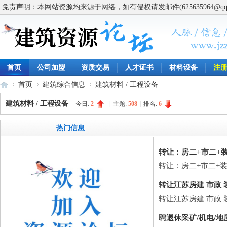
免责声明：本网站资源均来源于网络，如有侵权请发邮件(625635964@q
首页
公司加盟
资质交易
人才证书
材料设备
注
首页
建筑综合信息
建筑材料 / 工程设备
建筑材料 / 工程设备
今日:
2
|
主题:
508
|
排名:
6
建
»
›
›
热门信息
转让：房二+市二+装
转让：房二+市二+装
转让江苏房建 市政 
转让江苏房建 市政 
聘退休采矿/机电/