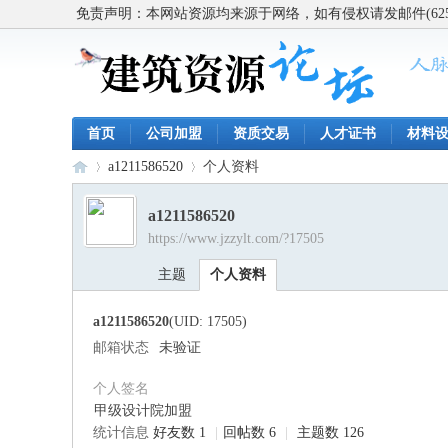
免责声明：本网站资源均来源于网络，如有侵权请发邮件(62563
首页
公司加盟
资质交易
人才证书
材料
a1211586520
个人资料
a1211586520
https://www.jzzylt.com/?17505
建
›
›
主题
个人资料
a1211586520
(UID: 17505)
邮箱状态
未验证
个人签名
甲级设计院加盟
统计信息
好友数 1
|
回帖数 6
|
主题数 126