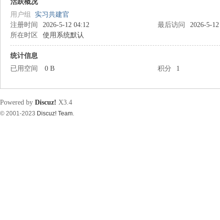
筑
活跃概况
用户组
实习共建官
注册时间
2026-5-12 04:12
最后访问
2026-5-12
所在时区
使用系统默认
统计信息
已用空间
0 B
积分
1
资
Powered by
Discuz!
X3.4
© 2001-2023
Discuz! Team
.
源