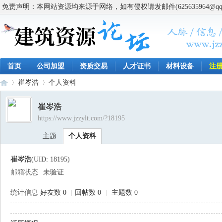
免责声明：本网站资源均来源于网络，如有侵权请发邮件(625635964@q
首页
公司加盟
资质交易
人才证书
材料设备
注
崔岑浩
个人资料
崔岑浩
https://www.jzzylt.com/?18195
建
›
›
主题
个人资料
崔岑浩
(UID: 18195)
邮箱状态
未验证
统计信息
好友数 0
|
回帖数 0
|
主题数 0